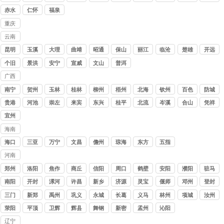
公司
水
赤水
仁怀
福泉
重庆
讨债
云南
公司
讨债
昆明
玉溪
大理
曲靖
昭通
保山
丽江
临沧
楚雄
开远
公司
个旧
景洪
安宁
宣威
文山
普洱
广西
讨债
南宁
贺州
玉林
桂林
柳州
梧州
北海
钦州
百色
防城
公司
港
贵港
河池
崇左
来宾
东兴
桂平
北流
岑溪
合山
凭祥
宜州
海南
讨债
海口
三亚
万宁
文昌
儋州
琼海
东方
五指
公司
山
河南
讨债
郑州
洛阳
焦作
商丘
信阳
周口
鹤壁
安阳
濮阳
驻马
公司
店
南阳
开封
漯河
许昌
新乡
济源
灵宝
偃师
邓州
登封
三门
新郑
禹州
巩义
永城
长葛
义马
林州
项城
汝州
峡
荥阳
平顶
卫辉
辉县
舞钢
新密
孟州
沁阳
山
辽宁