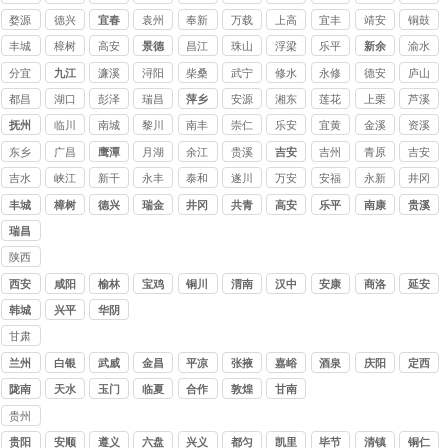
婺源
德兴
宜春
袁州
奉新
万载
上高
宜丰
靖安
铜鼓
丰城
樟树
高安
景德
昌江
珠山
浮梁
乐平
新余
渝水
镇
分宜
九江
濂溪
浔阳
柴桑
武宁
修水
永修
德安
庐山
都昌
湖口
彭泽
瑞昌
萍乡
安源
湘东
莲花
上栗
芦溪
抚州
临川
南城
黎川
南丰
崇仁
乐安
宜黄
金溪
资溪
东乡
广昌
鹰潭
月湖
余江
贵溪
吉安
吉州
青原
吉安
吉水
峡江
新干
永丰
泰和
遂川
万安
安福
永新
井冈
山
丰城
樟树
德兴
瑞金
井冈
共青
高安
乐平
南康
贵溪
山
城
瑞昌
陕西
讨债
西安
咸阳
榆林
宝鸡
铜川
渭南
汉中
安康
商洛
延安
公司
韩城
兴平
华阴
甘肃
讨债
兰州
白银
武威
金昌
平凉
张掖
嘉峪
酒泉
庆阳
定西
公司
关
陇南
天水
玉门
临夏
合作
敦煌
甘南
贵州
讨债
贵阳
安顺
遵义
六盘
兴义
都匀
凯里
毕节
清镇
铜仁