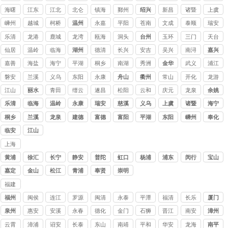
海曙
江东
江北
北仑
镇海
鄞州
绍兴
新昌
诸暨
上虞
嵊州
越城
柯桥
温州
永嘉
平阳
苍南
文成
泰顺
瑞安
乐清
龙港
鹿城
龙湾
瓯海
洞头
台州
玉环
三门
天台
仙居
温岭
临海
湖州
德清
长兴
安吉
吴兴
南浔
嘉兴
嘉善
海盐
海宁
平湖
桐乡
南湖
秀洲
金华
武义
浦江
磐安
兰溪
义乌
东阳
永康
舟山
衢州
常山
开化
龙游
江山
丽水
青田
缙云
遂昌
松阳
云和
庆元
龙泉
余姚
乐清
临海
温岭
永康
瑞安
慈溪
义乌
上虞
诸暨
海宁
桐乡
兰溪
龙泉
建德
富德
富阳
平湖
东阳
嵊州
奉化
临安
江山
上海
讨债
黄浦
徐汇
长宁
静安
普陀
虹口
杨浦
浦东
闵行
宝山
公司
嘉定
金山
松江
青浦
奉贤
崇明
福建
讨债
福州
闽侯
连江
罗源
闽清
永泰
平潭
福清
长乐
厦门
公司
泉州
惠安
安溪
永春
德化
金门
石狮
晋江
南安
漳州
云霄
漳浦
诏安
长泰
东山
南靖
平和
华安
龙海
南平