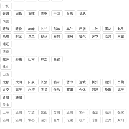
公司
木
哈
宁夏
讨债
银川
固原
石嘴
青铜
中卫
吴忠
灵武
公司
山
峡
内蒙
古讨
呼和
呼伦
赤峰
扎兰
鄂尔
乌兰
巴彦
二连
霍林
包头
债公
浩特
贝尔
屯
多斯
察布
淖尔
浩特
郭勒
乌海
阿尔
乌兰
锡林
根河
满洲
额尔
牙克
临河
丰镇
司
山
浩特
浩特
里
古纳
石
通辽
西藏
讨债
拉萨
那曲
山南
林芝
昌都
公司
北京
讨债
山西
公司
讨债
太原
大同
阳泉
长治
临汾
晋中
运城
忻州
朔州
吕梁
公司
古交
高平
永济
孝义
侯马
霍州
介休
河津
汾阳
原平
晋城
潞城
天津
讨债
上海
温州
宁波
昆山
苏州
温州
常州
南京
温州
张家
公司
讨债
泰顺
讨债
讨债
讨债
文成
讨债
讨债
苍南
港讨
温州
温州
常熟
温州
金华
无锡
杭州
东阳
宜兴
东阳
公司
讨债
公司
公司
公司
要账
公司
公司
收账
债公
平阳
永嘉
讨债
讨债
讨债
梁溪
要账
要账
讨债
要债