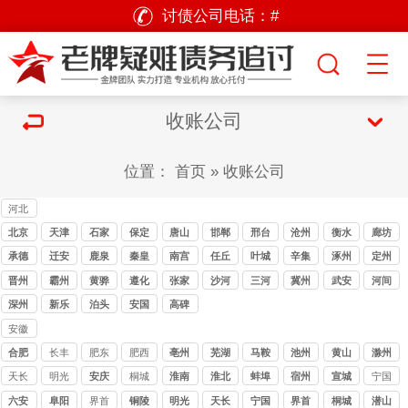
讨债公司电话：
#
收账公司
位置：
首页
»
收账公司
河北
讨债
北京
天津
石家
保定
唐山
邯郸
邢台
沧州
衡水
廊坊
公司
讨债
讨债
庄讨
讨债
讨债
讨债
讨债
承德
迁安
鹿泉
秦皇
南宫
任丘
叶城
辛集
涿州
定州
公司
公司
债公
公司
公司
公司
公司
岛
晋州
霸州
黄骅
遵化
张家
沙河
三河
冀州
武安
河间
司
口
深州
新乐
泊头
安国
高碑
店
安徽
讨债
合肥
长丰
肥东
肥西
亳州
芜湖
马鞍
池州
黄山
滁州
公司
山
天长
明光
安庆
桐城
淮南
淮北
蚌埠
宿州
宣城
宁国
六安
阜阳
界首
铜陵
明光
天长
宁国
界首
桐城
潜山