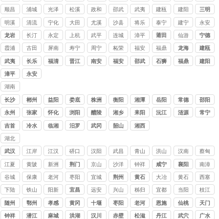
顺昌
浦城
光泽
松溪
政和
邵武
武夷
建瓯
建阳
三明
山
明溪
清流
宁化
大田
尤溪
沙县
将乐
泰宁
建宁
永安
龙岩
长汀
永定
上杭
武平
连城
漳平
莆田
仙游
宁德
霞浦
古田
屏南
寿宁
周宁
柘荣
福安
福鼎
龙海
建瓯
武夷
长乐
福清
晋江
南安
福安
邵武
石狮
福鼎
建阳
山
漳平
永安
湖南
讨债
长沙
郴州
益阳
娄底
株洲
衡阳
湘潭
岳阳
常德
邵阳
公司
永州
张家
怀化
浏阳
醴陵
湘乡
耒阳
沅江
涟源
常宁
界
吉首
冷水
临湘
汨罗
武冈
韶山
湘西
江
湖北
讨债
武汉
江岸
江汉
硚口
汉阳
武昌
青山
洪山
汉南
蔡甸
公司
江夏
黄陂
新洲
荆门
京山
沙洋
钟祥
咸宁
襄阳
南漳
谷城
保康
老河
枣阳
宜城
荆州
黄石
大冶
黄石
西塞
口
港
山
下陆
铁山
阳新
宜昌
远安
兴山
秭归
宜都
当阳
枝江
随州
鄂州
孝感
黄冈
十堰
枣阳
老河
恩施
仙桃
天门
口
钟祥
潜江
麻城
洪湖
汉川
赤壁
松滋
丹江
武穴
广水