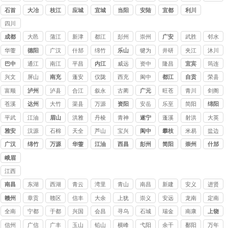
口
石首
大冶
枝江
应城
宜城
当阳
安陆
宜都
利川
四川
讨债
成都
大邑
蒲江
新津
都江
彭州
崇州
广安
武胜
邻水
公司
堰
华蓥
德阳
广汉
什邡
绵竹
乐山
犍为
井研
夹江
沐川
巴中
通江
南江
平昌
内江
威远
资中
隆昌
宜宾
筠连
兴文
屏山
南充
蓬安
仪陇
西充
阆中
都江
自贡
荣县
堰
富顺
泸州
泸县
合江
叙永
古蔺
广元
旺苍
青川
剑阁
苍溪
达州
大竹
渠县
万源
资阳
安岳
乐至
简阳
绵阳
平武
江油
眉山
洪雅
丹棱
青神
遂宁
蓬溪
射洪
大英
雅安
汉源
石棉
天全
芦山
宝兴
阆中
攀枝
米易
盐边
花
广汉
绵竹
万源
华蓥
江油
西昌
彭州
简阳
崇州
什邡
峨眉
山
江西
讨债
南昌
东湖
西湖
青云
湾里
青山
南昌
新建
安义
进贤
公司
赣州
章贡
赣区
信丰
大余
上犹
崇义
安远
龙南
定南
全南
宁都
于都
兴国
会昌
寻乌
石城
瑞金
南康
上饶
信州
广信
广丰
玉山
铅山
横峰
弋阳
余干
鄱阳
万年