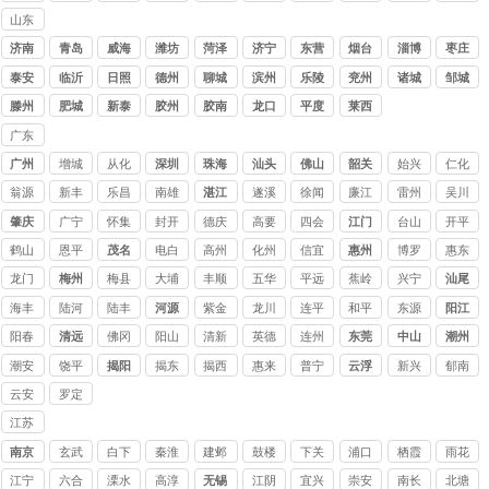
山东
讨债
济南
青岛
威海
潍坊
菏泽
济宁
东营
烟台
淄博
枣庄
公司
泰安
临沂
日照
德州
聊城
滨州
乐陵
兖州
诸城
邹城
滕州
肥城
新泰
胶州
胶南
龙口
平度
莱西
广东
讨债
广州
增城
从化
深圳
珠海
汕头
佛山
韶关
始兴
仁化
公司
翁源
新丰
乐昌
南雄
湛江
遂溪
徐闻
廉江
雷州
吴川
肇庆
广宁
怀集
封开
德庆
高要
四会
江门
台山
开平
鹤山
恩平
茂名
电白
高州
化州
信宜
惠州
博罗
惠东
龙门
梅州
梅县
大埔
丰顺
五华
平远
蕉岭
兴宁
汕尾
海丰
陆河
陆丰
河源
紫金
龙川
连平
和平
东源
阳江
阳春
清远
佛冈
阳山
清新
英德
连州
东莞
中山
潮州
潮安
饶平
揭阳
揭东
揭西
惠来
普宁
云浮
新兴
郁南
云安
罗定
江苏
讨债
南京
玄武
白下
秦淮
建邺
鼓楼
下关
浦口
栖霞
雨花
公司
台
江宁
六合
溧水
高淳
无锡
江阴
宜兴
崇安
南长
北塘