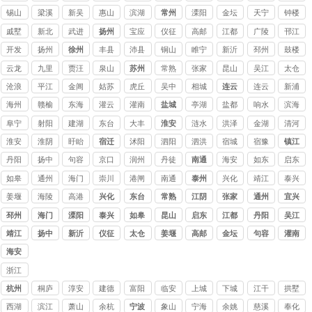
讨债
讨债
锡山
梁溪
新吴
惠山
滨湖
常州
溧阳
金坛
天宁
钟楼
公司
公司
戚墅
新北
武进
扬州
宝应
仪征
高邮
江都
广陵
邗江
堰
开发
扬州
徐州
丰县
沛县
铜山
睢宁
新沂
邳州
鼓楼
云龙
九里
贾汪
泉山
苏州
常熟
张家
昆山
吴江
太仓
讨债
港讨
讨债
讨债
讨债
沧浪
平江
金阊
姑苏
虎丘
吴中
相城
连云
连云
新浦
公司
债公
公司
公司
公司
要债
追债
要账
催债
收账
追债
要债
港
海州
赣榆
东海
灌云
灌南
盐城
亭湖
盐都
响水
滨海
司
公司
公司
公司
公司
公司
公司
公司
阜宁
射阳
建湖
东台
大丰
淮安
涟水
洪泽
金湖
清河
淮安
淮阴
盱眙
宿迁
沭阳
泗阳
泗洪
宿城
宿豫
镇江
丹阳
扬中
句容
京口
润州
丹徒
南通
海安
如东
启东
如皋
通州
海门
崇川
港闸
南通
泰州
兴化
靖江
泰兴
姜堰
海陵
高港
兴化
东台
常熟
江阴
张家
通州
宜兴
港
邳州
海门
溧阳
泰兴
如皋
昆山
启东
江都
丹阳
吴江
靖江
扬中
新沂
仪征
太仓
姜堰
高邮
金坛
句容
灌南
海安
浙江
讨债
杭州
桐庐
淳安
建德
富阳
临安
上城
下城
江干
拱墅
公司
西湖
滨江
萧山
余杭
宁波
象山
宁海
余姚
慈溪
奉化