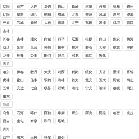
讨债
沈阳
葫芦
大连
盘锦
鞍山
铁岭
本溪
丹东
抚顺
锦州
公司
岛
辽阳
阜新
调兵
朝阳
海城
北票
盖州
凤城
庄河
凌源
山
开原
兴城
新民
大石
东港
北宁
瓦房
凌海
灯塔
营口
桥
店
吉林
讨债
长春
吉林
通化
白城
四平
辽源
松原
白山
集安
梅河
公司
口
双辽
延吉
九台
桦甸
榆树
蛟河
磐石
大安
德惠
洮南
龙井
珲春
公主
图们
舒兰
和龙
临江
敦化
岭
黑龙
江讨
哈尔
伊春
牡丹
大庆
鸡西
鹤岗
绥化
齐齐
黑河
富锦
债公
滨
江
哈尔
虎林
密山
佳木
双鸭
海林
铁力
北安
五大
阿城
尚志
司
斯
山
连池
五常
安达
七台
绥芬
双城
海伦
宁安
讷河
穆棱
同江
河
河
肇东
新疆
讨债
乌鲁
石河
喀什
阿勒
阜康
库尔
阿克
阿拉
哈密
克拉
公司
木齐
子
泰
勒
苏
尔
玛依
昌吉
奎屯
米泉
和田
塔城
青海
讨债
西宁
海东
玉树
格尔
德令