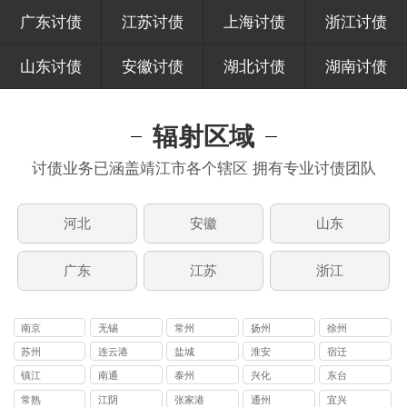
广东讨债
江苏讨债
上海讨债
浙江讨债
山东讨债
安徽讨债
湖北讨债
湖南讨债
辐射区域
讨债业务已涵盖靖江市各个辖区 拥有专业讨债团队
河北
安徽
山东
广东
江苏
浙江
南京
无锡
常州
扬州
徐州
苏州
连云港
盐城
淮安
宿迁
镇江
南通
泰州
兴化
东台
常熟
江阴
张家港
通州
宜兴