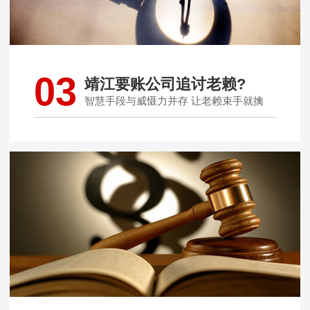
03
靖江要账公司追讨老赖?
智慧手段与威慑力并存 让老赖束手就擒