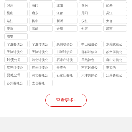
邳州
海门
溧阳
泰兴
如皋
昆山
启东
江都
丹阳
吴江
靖江
扬中
新沂
仪征
太仓
姜堰
高邮
金坛
句容
灌南
海安
宁波要债公
宁波讨债公
惠州收债公
中山追债公
东莞收账公
司
司
司
司
司
天津讨债公
天津讨债公
邯郸讨债公
邯郸讨债公
苏州催债公
司
司
司
司
司
讨债公司
河北讨债公
石家庄讨债
虽然神色
唐山讨债公
司
公司
司
江苏讨债公
苏州讨债公
件查办
南京讨债公
事实的
司
司
司
要账公司
河北要账公
石家庄要账
天津要账公
江苏要账公
司
公司
司
司
苏州要账公
太仓要账
司
查看更多+