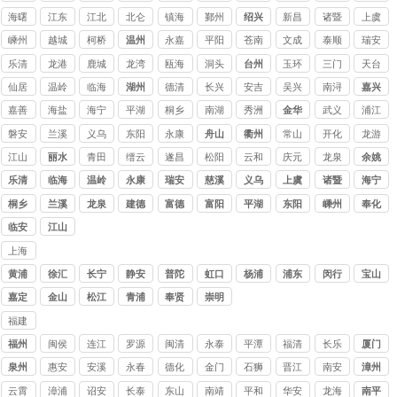
海曙
江东
江北
北仑
镇海
鄞州
绍兴
新昌
诸暨
上虞
嵊州
越城
柯桥
温州
永嘉
平阳
苍南
文成
泰顺
瑞安
乐清
龙港
鹿城
龙湾
瓯海
洞头
台州
玉环
三门
天台
仙居
温岭
临海
湖州
德清
长兴
安吉
吴兴
南浔
嘉兴
嘉善
海盐
海宁
平湖
桐乡
南湖
秀洲
金华
武义
浦江
磐安
兰溪
义乌
东阳
永康
舟山
衢州
常山
开化
龙游
江山
丽水
青田
缙云
遂昌
松阳
云和
庆元
龙泉
余姚
乐清
临海
温岭
永康
瑞安
慈溪
义乌
上虞
诸暨
海宁
桐乡
兰溪
龙泉
建德
富德
富阳
平湖
东阳
嵊州
奉化
临安
江山
上海
讨债
黄浦
徐汇
长宁
静安
普陀
虹口
杨浦
浦东
闵行
宝山
公司
嘉定
金山
松江
青浦
奉贤
崇明
福建
讨债
福州
闽侯
连江
罗源
闽清
永泰
平潭
福清
长乐
厦门
公司
泉州
惠安
安溪
永春
德化
金门
石狮
晋江
南安
漳州
云霄
漳浦
诏安
长泰
东山
南靖
平和
华安
龙海
南平