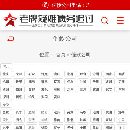
讨债公司电话：
#
催款公司
位置：
首页
»
催款公司
河北
讨债
北京
天津
石家
保定
唐山
邯郸
邢台
沧州
衡水
廊坊
公司
讨债
讨债
庄讨
讨债
讨债
讨债
讨债
承德
迁安
鹿泉
秦皇
南宫
任丘
叶城
辛集
涿州
定州
公司
公司
债公
公司
公司
公司
公司
岛
晋州
霸州
黄骅
遵化
张家
沙河
三河
冀州
武安
河间
司
口
深州
新乐
泊头
安国
高碑
店
安徽
讨债
合肥
长丰
肥东
肥西
亳州
芜湖
马鞍
池州
黄山
滁州
公司
山
天长
明光
安庆
桐城
淮南
淮北
蚌埠
宿州
宣城
宁国
六安
阜阳
界首
铜陵
明光
天长
宁国
界首
桐城
潜山