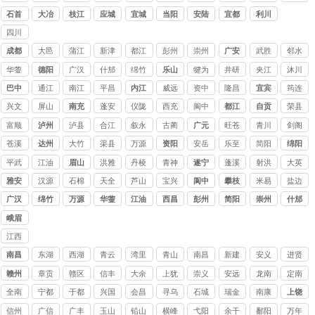
口
石首
大冶
枝江
应城
宜城
当阳
安陆
宜都
利川
四川
讨债
成都
大邑
蒲江
新津
都江
彭州
崇州
广安
武胜
邻水
公司
堰
华蓥
德阳
广汉
什邡
绵竹
乐山
犍为
井研
夹江
沐川
巴中
通江
南江
平昌
内江
威远
资中
隆昌
宜宾
筠连
兴文
屏山
南充
蓬安
仪陇
西充
阆中
都江
自贡
荣县
堰
富顺
泸州
泸县
合江
叙永
古蔺
广元
旺苍
青川
剑阁
苍溪
达州
大竹
渠县
万源
资阳
安岳
乐至
简阳
绵阳
平武
江油
眉山
洪雅
丹棱
青神
遂宁
蓬溪
射洪
大英
雅安
汉源
石棉
天全
芦山
宝兴
阆中
攀枝
米易
盐边
花
广汉
绵竹
万源
华蓥
江油
西昌
彭州
简阳
崇州
什邡
峨眉
山
江西
讨债
南昌
东湖
西湖
青云
湾里
青山
南昌
新建
安义
进贤
公司
赣州
章贡
赣区
信丰
大余
上犹
崇义
安远
龙南
定南
全南
宁都
于都
兴国
会昌
寻乌
石城
瑞金
南康
上饶
信州
广信
广丰
玉山
铅山
横峰
弋阳
余干
鄱阳
万年