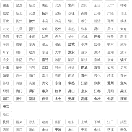
讨债
讨债
锡山
梁溪
新吴
惠山
滨湖
常州
溧阳
金坛
天宁
钟楼
公司
公司
戚墅
新北
武进
扬州
宝应
仪征
高邮
江都
广陵
邗江
堰
开发
扬州
徐州
丰县
沛县
铜山
睢宁
新沂
邳州
鼓楼
云龙
九里
贾汪
泉山
苏州
常熟
张家
昆山
吴江
太仓
讨债
港讨
讨债
讨债
讨债
沧浪
平江
金阊
姑苏
虎丘
吴中
相城
连云
连云
新浦
公司
债公
公司
公司
公司
要债
追债
要账
催债
收账
追债
要债
港
海州
赣榆
东海
灌云
灌南
盐城
亭湖
盐都
响水
滨海
司
公司
公司
公司
公司
公司
公司
公司
阜宁
射阳
建湖
东台
大丰
淮安
涟水
洪泽
金湖
清河
淮安
淮阴
盱眙
宿迁
沭阳
泗阳
泗洪
宿城
宿豫
镇江
丹阳
扬中
句容
京口
润州
丹徒
南通
海安
如东
启东
如皋
通州
海门
崇川
港闸
南通
泰州
兴化
靖江
泰兴
姜堰
海陵
高港
兴化
东台
常熟
江阴
张家
通州
宜兴
港
邳州
海门
溧阳
泰兴
如皋
昆山
启东
江都
丹阳
吴江
靖江
扬中
新沂
仪征
太仓
姜堰
高邮
金坛
句容
灌南
海安
浙江
讨债
杭州
桐庐
淳安
建德
富阳
临安
上城
下城
江干
拱墅
公司
西湖
滨江
萧山
余杭
宁波
象山
宁海
余姚
慈溪
奉化