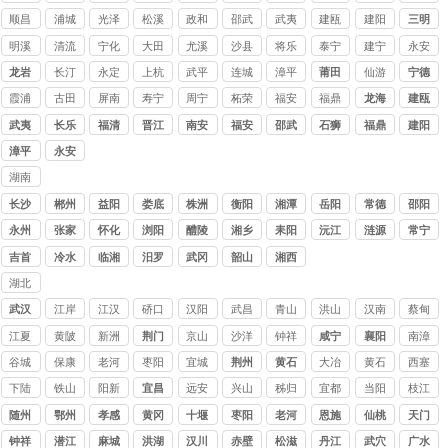
顺昌
浦城
光泽
松溪
政和
邵武
武夷
建瓯
建阳
三明
山
明溪
清流
宁化
大田
尤溪
沙县
将乐
泰宁
建宁
永安
龙岩
长汀
永定
上杭
武平
连城
漳平
莆田
仙游
宁德
霞浦
古田
屏南
寿宁
周宁
柘荣
福安
福鼎
龙海
建瓯
武夷
长乐
福清
晋江
南安
福安
邵武
石狮
福鼎
建阳
山
漳平
永安
湖南
讨债
长沙
郴州
益阳
娄底
株洲
衡阳
湘潭
岳阳
常德
邵阳
公司
永州
张家
怀化
浏阳
醴陵
湘乡
耒阳
沅江
涟源
常宁
界
吉首
冷水
临湘
汨罗
武冈
韶山
湘西
江
湖北
讨债
武汉
江岸
江汉
硚口
汉阳
武昌
青山
洪山
汉南
蔡甸
公司
江夏
黄陂
新洲
荆门
京山
沙洋
钟祥
咸宁
襄阳
南漳
谷城
保康
老河
枣阳
宜城
荆州
黄石
大冶
黄石
西塞
口
港
山
下陆
铁山
阳新
宜昌
远安
兴山
秭归
宜都
当阳
枝江
随州
鄂州
孝感
黄冈
十堰
枣阳
老河
恩施
仙桃
天门
口
钟祥
潜江
麻城
洪湖
汉川
赤壁
松滋
丹江
武穴
广水