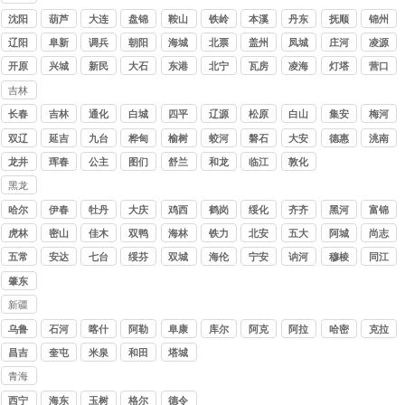
讨债
沈阳
葫芦
大连
盘锦
鞍山
铁岭
本溪
丹东
抚顺
锦州
公司
岛
辽阳
阜新
调兵
朝阳
海城
北票
盖州
凤城
庄河
凌源
山
开原
兴城
新民
大石
东港
北宁
瓦房
凌海
灯塔
营口
桥
店
吉林
讨债
长春
吉林
通化
白城
四平
辽源
松原
白山
集安
梅河
公司
口
双辽
延吉
九台
桦甸
榆树
蛟河
磐石
大安
德惠
洮南
龙井
珲春
公主
图们
舒兰
和龙
临江
敦化
岭
黑龙
江讨
哈尔
伊春
牡丹
大庆
鸡西
鹤岗
绥化
齐齐
黑河
富锦
债公
滨
江
哈尔
虎林
密山
佳木
双鸭
海林
铁力
北安
五大
阿城
尚志
司
斯
山
连池
五常
安达
七台
绥芬
双城
海伦
宁安
讷河
穆棱
同江
河
河
肇东
新疆
讨债
乌鲁
石河
喀什
阿勒
阜康
库尔
阿克
阿拉
哈密
克拉
公司
木齐
子
泰
勒
苏
尔
玛依
昌吉
奎屯
米泉
和田
塔城
青海
讨债
西宁
海东
玉树
格尔
德令