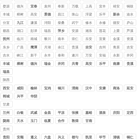
婺源
德兴
宜春
袁州
奉新
万载
上高
宜丰
靖安
铜鼓
丰城
樟树
高安
景德
昌江
珠山
浮梁
乐平
新余
渝水
镇
分宜
九江
濂溪
浔阳
柴桑
武宁
修水
永修
德安
庐山
都昌
湖口
彭泽
瑞昌
萍乡
安源
湘东
莲花
上栗
芦溪
抚州
临川
南城
黎川
南丰
崇仁
乐安
宜黄
金溪
资溪
东乡
广昌
鹰潭
月湖
余江
贵溪
吉安
吉州
青原
吉安
吉水
峡江
新干
永丰
泰和
遂川
万安
安福
永新
井冈
山
丰城
樟树
德兴
瑞金
井冈
共青
高安
乐平
南康
贵溪
山
城
瑞昌
陕西
讨债
西安
咸阳
榆林
宝鸡
铜川
渭南
汉中
安康
商洛
延安
公司
韩城
兴平
华阴
甘肃
讨债
兰州
白银
武威
金昌
平凉
张掖
嘉峪
酒泉
庆阳
定西
公司
关
陇南
天水
玉门
临夏
合作
敦煌
甘南
贵州
讨债
贵阳
安顺
遵义
六盘
兴义
都匀
凯里
毕节
清镇
铜仁