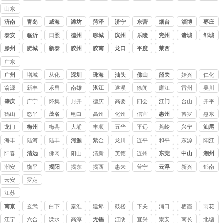
山东
讨债
济南
青岛
威海
潍坊
菏泽
济宁
东营
烟台
淄博
枣庄
公司
泰安
临沂
日照
德州
聊城
滨州
乐陵
兖州
诸城
邹城
滕州
肥城
新泰
胶州
胶南
龙口
平度
莱西
广东
讨债
广州
增城
从化
深圳
珠海
汕头
佛山
韶关
始兴
仁化
公司
翁源
新丰
乐昌
南雄
湛江
遂溪
徐闻
廉江
雷州
吴川
肇庆
广宁
怀集
封开
德庆
高要
四会
江门
台山
开平
鹤山
恩平
茂名
电白
高州
化州
信宜
惠州
博罗
惠东
龙门
梅州
梅县
大埔
丰顺
五华
平远
蕉岭
兴宁
汕尾
海丰
陆河
陆丰
河源
紫金
龙川
连平
和平
东源
阳江
阳春
清远
佛冈
阳山
清新
英德
连州
东莞
中山
潮州
潮安
饶平
揭阳
揭东
揭西
惠来
普宁
云浮
新兴
郁南
云安
罗定
江苏
讨债
南京
玄武
白下
秦淮
建邺
鼓楼
下关
浦口
栖霞
雨花
公司
台
江宁
六合
溧水
高淳
无锡
江阴
宜兴
崇安
南长
北塘