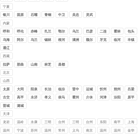
公司
木
哈
宁夏
讨债
银川
固原
石嘴
青铜
中卫
吴忠
灵武
公司
山
峡
内蒙
古讨
呼和
呼伦
赤峰
扎兰
鄂尔
乌兰
巴彦
二连
霍林
包头
债公
浩特
贝尔
屯
多斯
察布
淖尔
浩特
郭勒
乌海
阿尔
乌兰
锡林
根河
满洲
额尔
牙克
临河
丰镇
司
山
浩特
浩特
里
古纳
石
通辽
西藏
讨债
拉萨
那曲
山南
林芝
昌都
公司
北京
讨债
山西
公司
讨债
太原
大同
阳泉
长治
临汾
晋中
运城
忻州
朔州
吕梁
公司
古交
高平
永济
孝义
侯马
霍州
介休
河津
汾阳
原平
晋城
潞城
天津
讨债
龙岩
温岭
永康
三明
台州
三明
台州
东阳
南平
上海
公司
讨债
讨债
讨债
要债
三门
讨债
玉环
讨债
收债
讨债
温州
宁波
苏州
温州
常州
义乌
南京
温州
温州
金华
公司
公司
公司
公司
讨债
公司
催债
公司
公司
公司
龙港
讨债
讨债
乐清
讨债
讨债
讨债
瑞安
泰顺
义乌