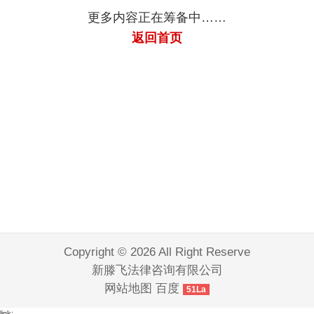
公司
公司
讨债
公司
公司
要账
公司
公司
公司
追债
讨债
讨债
更多内容正在筹备中……
公司
公司
公司
公司
公司
返回首页
Copyright © 2026 All Right Reserve
新滕飞法律咨询有限公司
网站地图
百度
51La
link: