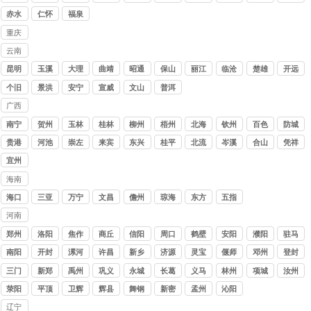
公司
水
赤水
仁怀
福泉
重庆
讨债
云南
公司
讨债
昆明
玉溪
大理
曲靖
昭通
保山
丽江
临沧
楚雄
开远
公司
个旧
景洪
安宁
宣威
文山
普洱
广西
讨债
南宁
贺州
玉林
桂林
柳州
梧州
北海
钦州
百色
防城
公司
港
贵港
河池
崇左
来宾
东兴
桂平
北流
岑溪
合山
凭祥
宜州
海南
讨债
海口
三亚
万宁
文昌
儋州
琼海
东方
五指
公司
山
河南
讨债
郑州
洛阳
焦作
商丘
信阳
周口
鹤壁
安阳
濮阳
驻马
公司
店
南阳
开封
漯河
许昌
新乡
济源
灵宝
偃师
邓州
登封
三门
新郑
禹州
巩义
永城
长葛
义马
林州
项城
汝州
峡
荥阳
平顶
卫辉
辉县
舞钢
新密
孟州
沁阳
山
辽宁