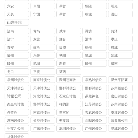
六安
阜阳
界首
铜陵
明光
天长
宁国
界首
桐城
潜山
山东全境
济南
青岛
威海
潍坊
菏泽
济宁
东营
烟台
淄博
枣庄
泰安
临沂
日照
德州
聊城
滨州
乐陵
兖州
诸城
邹城
滕州
肥城
新泰
胶州
胶南
龙口
平度
莱西
常州讨债公
南京讨债公
温州苍南收
常熟讨债公
温州平阳要
司
司
账公司
司
债公司
天津讨债公
天津讨债公
邯郸讨债公
邯郸讨债公
苏州催债公
司
司
司
司
司
讨债公司
河北讨债公
石家庄讨债
虽然神色
唐山讨债公
司
公司
司
秦皇岛讨债
邯郸讨债公
样的形
江苏讨债公
苏州讨债公
公司
司
司
司
件查办
南京讨债公
事实的
玄武讨债公
秦淮讨债公
司
司
司
湖南讨债公
长沙讨债公
变卖毁
岳阳讨债公
法典第公司
司
司
司
千零九公司
广东讨债公
深圳讨债公
广州讨债公
增城讨债公
司
司
司
司
从化讨债公